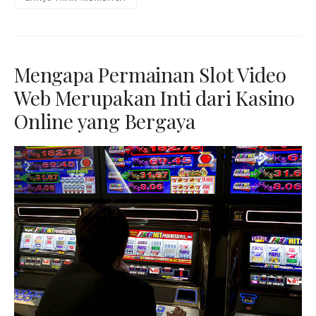
Mengapa Permainan Slot Video
Web Merupakan Inti dari Kasino
Online yang Bergaya