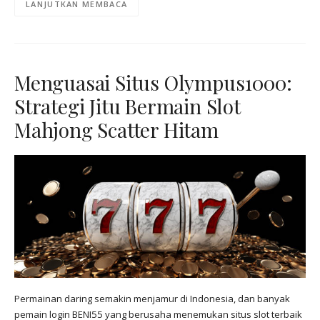
LANJUTKAN MEMBACA
Menguasai Situs Olympus1000:
Strategi Jitu Bermain Slot
Mahjong Scatter Hitam
Permainan daring semakin menjamur di Indonesia, dan banyak
pemain login BENI55 yang berusaha menemukan situs slot terbaik