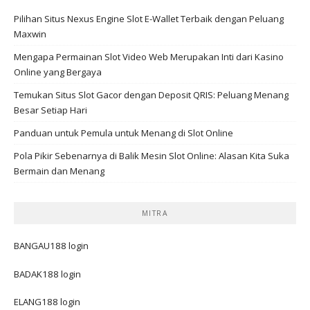
Pilihan Situs Nexus Engine Slot E-Wallet Terbaik dengan Peluang
Maxwin
Mengapa Permainan Slot Video Web Merupakan Inti dari Kasino
Online yang Bergaya
Temukan Situs Slot Gacor dengan Deposit QRIS: Peluang Menang
Besar Setiap Hari
Panduan untuk Pemula untuk Menang di Slot Online
Pola Pikir Sebenarnya di Balik Mesin Slot Online: Alasan Kita Suka
Bermain dan Menang
MITRA
BANGAU188 login
BADAK188 login
ELANG188 login