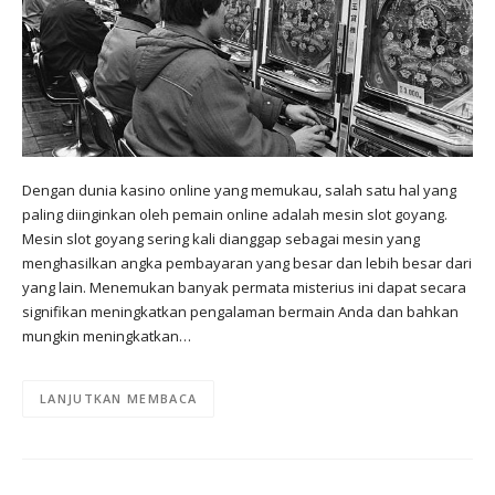
Dengan dunia kasino online yang memukau, salah satu hal yang
paling diinginkan oleh pemain online adalah mesin slot goyang.
Mesin slot goyang sering kali dianggap sebagai mesin yang
menghasilkan angka pembayaran yang besar dan lebih besar dari
yang lain. Menemukan banyak permata misterius ini dapat secara
signifikan meningkatkan pengalaman bermain Anda dan bahkan
mungkin meningkatkan…
LANJUTKAN MEMBACA