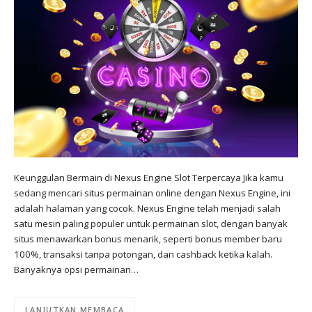
Keunggulan Bermain di Nexus Engine Slot Terpercaya Jika kamu
sedang mencari situs permainan online dengan Nexus Engine, ini
adalah halaman yang cocok. Nexus Engine telah menjadi salah
satu mesin paling populer untuk permainan slot, dengan banyak
situs menawarkan bonus menarik, seperti bonus member baru
100%, transaksi tanpa potongan, dan cashback ketika kalah.
Banyaknya opsi permainan…
LANJUTKAN MEMBACA