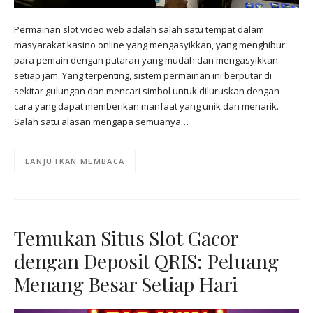
Permainan slot video web adalah salah satu tempat dalam
masyarakat kasino online yang mengasyikkan, yang menghibur
para pemain dengan putaran yang mudah dan mengasyikkan
setiap jam. Yang terpenting, sistem permainan ini berputar di
sekitar gulungan dan mencari simbol untuk diluruskan dengan
cara yang dapat memberikan manfaat yang unik dan menarik.
Salah satu alasan mengapa semuanya…
LANJUTKAN MEMBACA
Temukan Situs Slot Gacor
dengan Deposit QRIS: Peluang
Menang Besar Setiap Hari