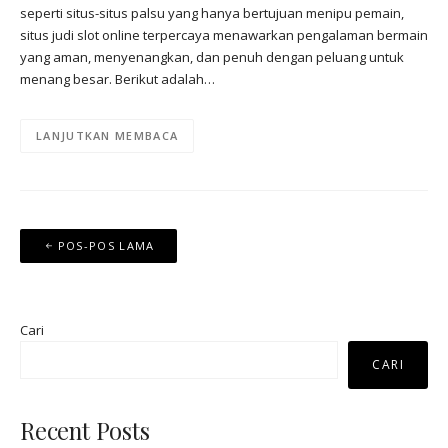
seperti situs-situs palsu yang hanya bertujuan menipu pemain,
situs judi slot online terpercaya menawarkan pengalaman bermain
yang aman, menyenangkan, dan penuh dengan peluang untuk
menang besar. Berikut adalah…
LANJUTKAN MEMBACA
Navigasi
POS-POS LAMA
pos
Cari
CARI
Recent Posts